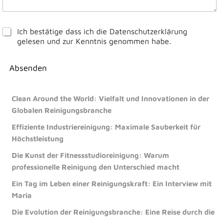
D
Ich bestätige dass ich die Datenschutzerklärung
a
gelesen und zur Kenntnis genommen habe.
t
e
n
Absenden
s
c
h
Clean Around the World: Vielfalt und Innovationen in der
u
Globalen Reinigungsbranche
t
z
Effiziente Industriereinigung: Maximale Sauberkeit für
e
Höchstleistung
r
k
Die Kunst der Fitnessstudioreinigung: Warum
l
professionelle Reinigung den Unterschied macht
ä
r
Ein Tag im Leben einer Reinigungskraft: Ein Interview mit
u
Maria
n
g
Die Evolution der Reinigungsbranche: Eine Reise durch die
*