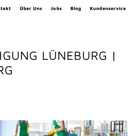
takt
Über Uns
Jobs
Blog
Kundenservice
NIGUNG LÜNEBURG |
RG